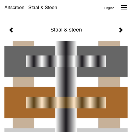
Artscreen - Staal & Steen
Togg
English
navi
Staal & steen