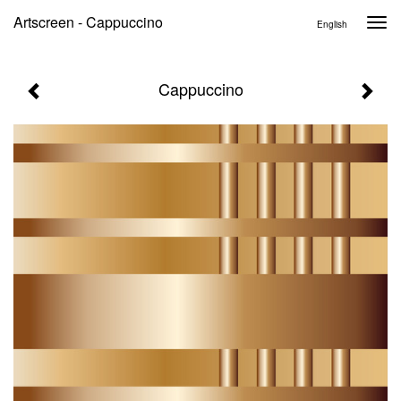
Artscreen - Cappuccino
Togg
English
navi
Cappuccino