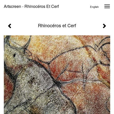
Artscreen - Rhinocéros Et Cerf
Togg
English
navi
Rhinocéros et Cerf