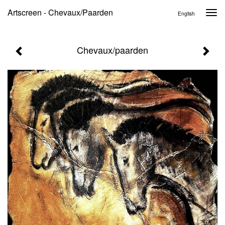
Artscreen - Chevaux/paarden
Togg
English
navi
Chevaux/paarden