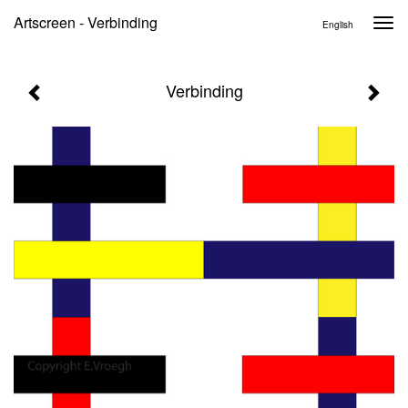
Artscreen - Verbinding
Togg
English
navi
Verbinding