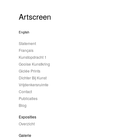
Artscreen
English
Statement
Français
Kunstopdracht 1
Gooise Kunstkring
Giclée Prints
Dichter Bij Kunst
Vrijdenkersruimte
Contact
Publicaties
Blog
Exposities
Overzicht
Galerie