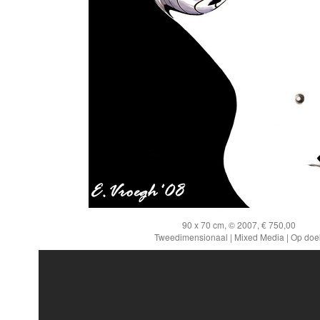
90 x 70 cm, © 2007, € 750,00
Tweedimensionaal | Mixed Media | Op doe