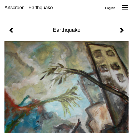
Artscreen - Earthquake
Togg
English
navi
Earthquake