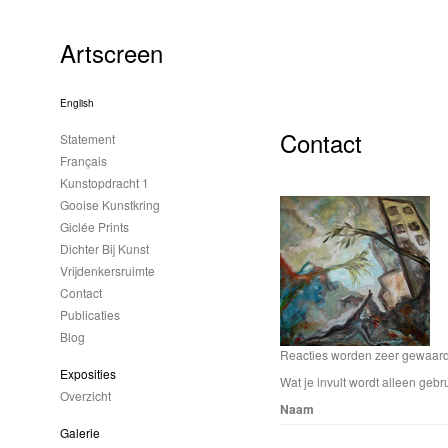
Artscreen
English
Contact
Statement
Français
Kunstopdracht 1
Gooise Kunstkring
Giclée Prints
Dichter Bij Kunst
Vrijdenkersruimte
Contact
Publicaties
Blog
Reacties worden zeer gewaardee
Exposities
Wat je invult wordt alleen gebru
Overzicht
Naam
Galerie