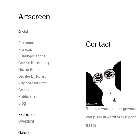
Artscreen
English
Contact
Statement
Français
Kunstopdracht 1
Gooise Kunstkring
Giclée Prints
Dichter Bij Kunst
Vrijdenkersruimte
Contact
Publicaties
Blog
Reacties worden zeer gewaardee
Exposities
Wat je invult wordt alleen gebru
Overzicht
Naam
Galerie