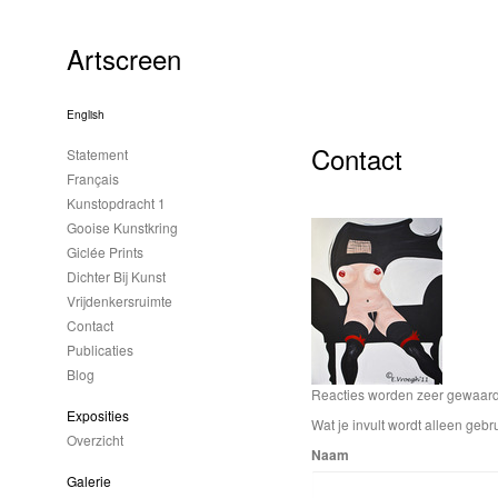
Artscreen
English
Contact
Statement
Français
Kunstopdracht 1
Gooise Kunstkring
Giclée Prints
Dichter Bij Kunst
Vrijdenkersruimte
Contact
Publicaties
Blog
Reacties worden zeer gewaardee
Exposities
Wat je invult wordt alleen gebru
Overzicht
Naam
Galerie