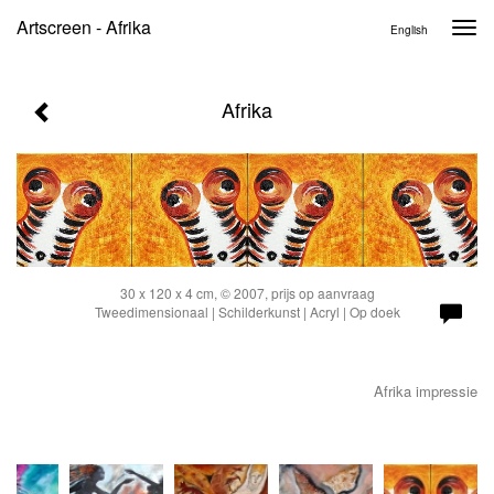
Artscreen - Afrika
Togg
English
navi
Afrika
30 x 120 x 4 cm, © 2007, prijs op aanvraag
Tweedimensionaal | Schilderkunst | Acryl | Op doek
Afrika impressie