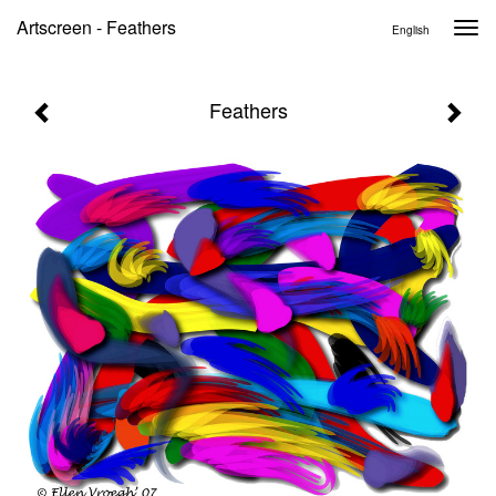
Artscreen - Feathers
Togg
English
navi
Feathers