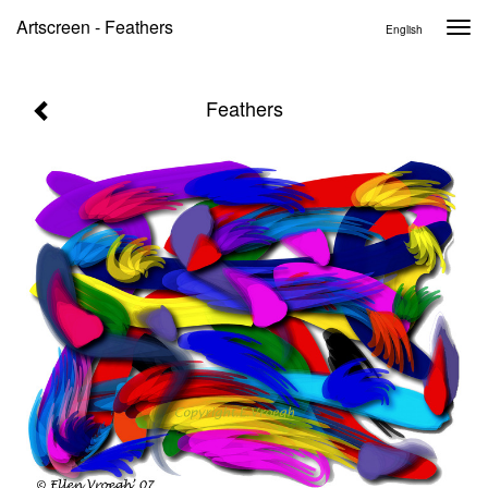
Artscreen - Feathers
Togg
English
navi
Feathers