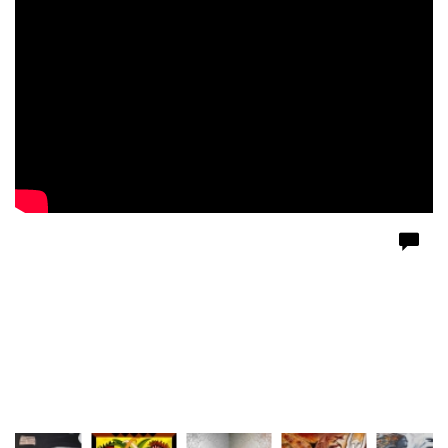
Le Rouge et Le noir
Rood en Zwart
Foto op Forex met zwarte aluminium lijst
Dit werk is ook te zien geweest op de tentoonstelling Mea Vulva in
Leeuwarden