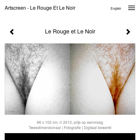
Artscreen - Le Rouge Et Le Noir
Togg
English
navi
Le Rouge et Le Noir
66 x 102 cm, © 2012, prijs op aanvraag
Tweedimensionaal | Fotografie | Digitaal bewerkt