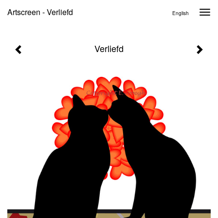
Artscreen - Verliefd
Togg
English
navi
Verliefd