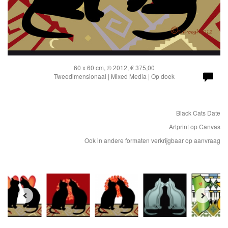
60 x 60 cm, © 2012, € 375,00
Tweedimensionaal | Mixed Media | Op doek
Black Cats Date
Artprint op Canvas
Ook in andere formaten verkrijgbaar op aanvraag