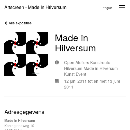
Artscreen - Made In Hilversum
Togg
English
navi
Alle exposities
Made in
Hilversum
Open Ateliers Kunstroute
Hilversum Made in Hilversum
Kunst Event
12 juni 2011 tot en met 13 juni
2011
Adresgegevens
Made in Hilversum
Koninginneweg 10