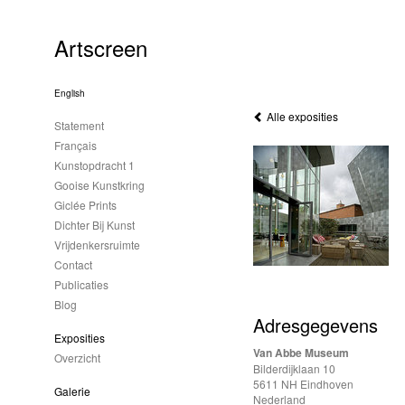
Artscreen
English
Alle exposities
Statement
Français
Kunstopdracht 1
Gooise Kunstkring
Giclée Prints
Dichter Bij Kunst
Vrijdenkersruimte
Contact
Publicaties
Blog
Adresgegevens
Exposities
Van Abbe Museum
Overzicht
Bilderdijklaan 10
5611 NH Eindhoven
Galerie
Nederland