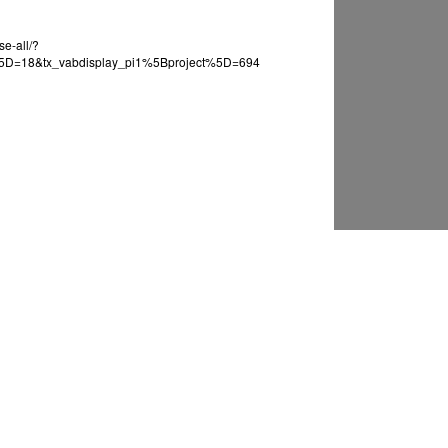
e-all/?
%5D=18&tx_vabdisplay_pi1%5Bproject%5D=694