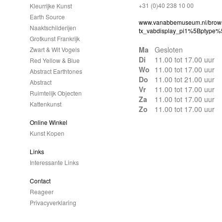
+31 (0)40 238 10 00
Kleurrijke Kunst
Earth Source
www.vanabbemuseum.nl/brows
Naaktschilderijen
tx_vabdisplay_pi1%5Bptype
Grotkunst Frankrijk
Ma
Gesloten
Zwart & Wit Vogels
Di
11.00 tot 17.00 uur
Red Yellow & Blue
Wo
11.00 tot 17.00 uur
Abstract Earthtones
Do
11.00 tot 21.00 uur
Abstract
Vr
11.00 tot 17.00 uur
Ruimtelijk Objecten
Za
11.00 tot 17.00 uur
Kattenkunst
Zo
11.00 tot 17.00 uur
Online Winkel
Kunst Kopen
Links
Interessante Links
Contact
Reageer
Privacyverklaring